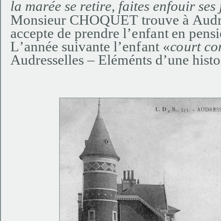
la
m
a
rée
se
r
e
ti
r
e
, f
a
i
t
e
s
e
n
f
ou
ir
s
e
s 
Mon
sie
u
r C
H
O
Q
UET
t
ro
u
v
e à
A
ud
a
cc
e
p
te
d
e
p
re
n
d
re l
’
e
n
f
an
t
e
n
p
e
n
s
L
’
a
nn
é
e
s
u
i
v
an
t
e
l
’
en
f
a
n
t
«
c
ou
rt c
o
Audresselles – Eléménts d’une hist