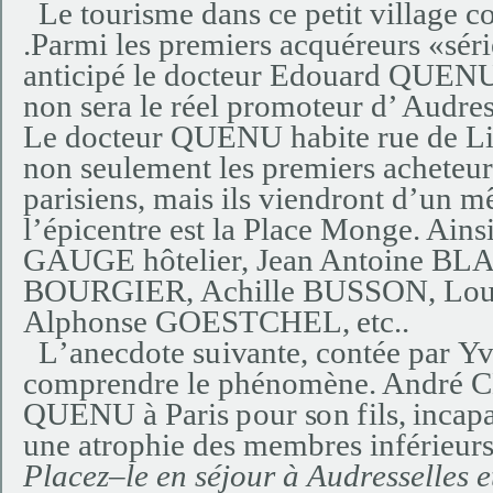
Le tourisme dans ce petit village 
.P
a
r
m
i
les
p
r
e
m
iers
a
c
q
ué
re
u
rs
«
s
é
r
i
a
n
ticipé
le
do
c
t
eu
r
E
do
u
a
rd
Q
UEN
n
o
n
s
e
ra le
r
é
e
l
p
r
o
mo
t
eu
r d’ A
ud
re
L
e
do
ct
e
u
r
QUENU
h
a
b
ite rue
d
e
L
n
o
n
s
e
u
l
e
me
n
t les
p
re
m
iers
a
c
h
e
t
eu
p
a
r
i
sie
n
s,
ma
is i
l
s
v
ie
nd
ro
n
t
d’
u
n
m
l
’
ép
ic
e
n
tre
e
st
la P
l
a
ce
M
o
n
g
e
. A
i
n
s
G
A
UGE
hô
t
e
l
i
e
r,
J
e
a
n
A
n
t
o
i
n
e
B
L
BOURGI
E
R,
A
c
h
i
l
le
B
US
S
ON,
L
o
Alp
h
o
n
se
G
O
E
S
T
C
H
E
L
,
e
t
c
.
.
L
’a
ne
c
do
t
e
s
u
i
v
an
t
e
,
c
on
t
é
e
p
a
r
Y
c
o
mp
re
n
d
re le
p
hé
n
o
m
èn
e
. A
n
d
ré
C
QUENU
à
P
a
r
i
s
pou
r
s
o
n
f
i
l
s,
i
n
c
a
p
u
n
e
a
tro
p
h
ie
de
s
mem
b
res i
n
f
é
r
ie
u
rs
P
l
a
c
e
z
–
le
e
n
s
é
j
ou
r à
A
ud
r
e
ss
e
l
l
e
s
e