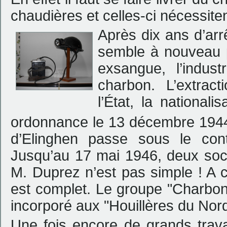
chaudières et celles-ci nécessit
Après dix ans d’arrê
semble à nouveau p
exsangue, l’indus
charbon. L’extrac
l’
É
tat, la national
ordonnance le 13 décembre 1944
d’Elinghen passe sous le cont
Jusqu’au 17 mai 1946, deux socié
M. Duprez n’est pas simple ! A ce
est complet. Le groupe "Charbon
incorporé aux "Houillères du Nor
Une fois encore de grands trav