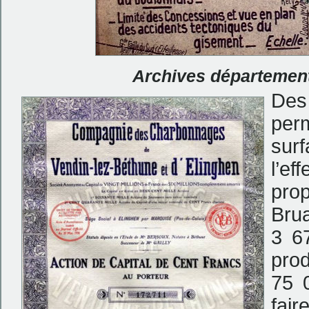
Archives département
Des
per
surf
l’ef
prop
Brua
3 67
prod
75 
fair