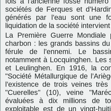
fois à l’ancienne fosse numér
sociétés de Ferques et d’Hardi
générés par l’eau sont une fo
liquidation de la société intervien
La Première Guerre Mondiale 
charbon : les grands bassins du
férule de l’ennemi. Le bassin
notamment à Locquinghen. Les so
et Leulinghen. En 1916, la con
"Société Métallurgique de l’Ariè
l’existence de trois veines très 
"Cuerelles" (10), veine "Maré
évaluées à dix millions de to
exploitable est de un vingt-hu