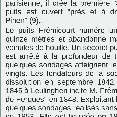
parisienne, il crée la première
puits est ouvert "
près et à d
Pihen
" (9)
,
.
Le puits Frémicourt numéro un 
quinze mètres et abandonné ma
veinules de houille. Un second pui
est arrêté à la profondeur de t
quelques sondages atteignent le
vingts. Les fondateurs de la so
dissolution en septembre 1842.
1845 à Leulinghen incite M. Frémi
de Ferques" en 1848. Exploitant 
quelques sondages réalisés sans 
en 1853. Elle est liquidée en 1