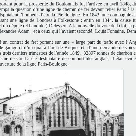
portant pour la prospérité du Boulonnais fut l’arrivée en avril 1848, 
ps la question d’une ligne de chemin de fer devant relier Paris à la c
sputaient l’honneur d’être la tête de ligne. En 1843, une compagnie ang
sant une ligne de Londres à Folkestone ; enfin en 1844, la cause f
 du député (et banquier) Delessert. A la nouvelle du vote de la loi, la 
 Alexandre Adam, et à ceux qui l’avaient secondé, Louis Fontaine, Dema
’un contrat de fret portant sur une « large part du trafic avec l’Ang
es de garage et d’un quai à Pont de Briques et d’une demande de voies
s trois derniers trimestres de l’année 1849, 32897 tonnes de charbon e
ine de Creil a été destinataire de combustibles anglais, il était évid
ouverture de la ligne Paris-Boulogne.