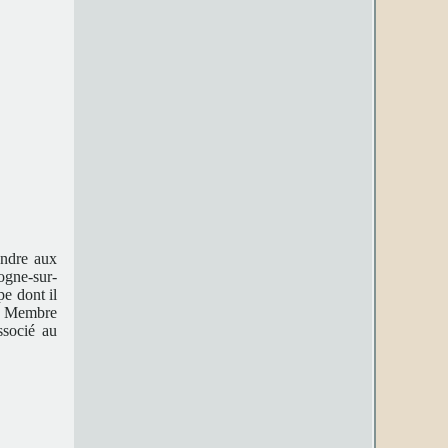
andre aux
ogne-sur-
pe dont il
1. Membre
ssocié au