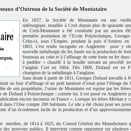
neaux d’Outreau de la Société de Montataire
.
En 1857, la Société de Montataire est une vieille
sidérurgique, installée à Creil depuis plus de quarante an
de Creil-Montataire a été construite par un ancien él
première promotion de l’Ecole Polytechnique, Georges
Celui-ci, sous l’Empire, pendant la paix d’Amiens en
1803, s’est rendu incognito en Angleterre pour y obs
nouvelle métallurgie du fer, basée sur la production de fon
fourneau au coke et à l’affinage de cette fonte en fer dans
à puddler » chauffé à la houille suivant un procédé in
l’anglais Cort en 1864. Dès 1809, Dufaud est en Fr
champion de la métallurgie à l’anglaise.
Sans doute à partir de 1811, Georges Dufaud travaille à M
truit un four d’affinage et un petit laminoir d’essai pour l’étirage du f
lite de son propriétaire, l’usine de Montataire est reprise par les frère
 de Dufaud à Polytechnique ; comme lui, il est passé en Angleterre p
abrication encore inconnus en France ». Lorsque les frères Mertian y cr
il dans l’Oise compte 200 habitants. Le site a été choisi pour ses possi
antie d’un écoulement facile de la production et d’un approvisionneme
est membre, de 1814 à 1825, du Conseil Général des Manufactures q
s des pouvoirs publics. Il intervient comme rapporteur sur plusieurs 