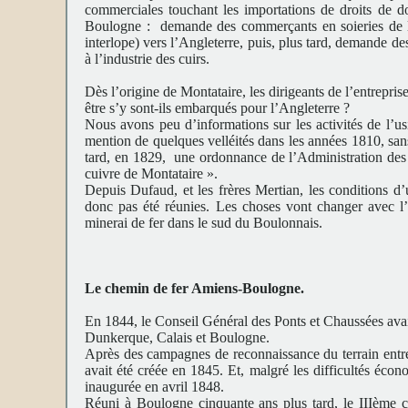
commerciales touchant les importations de droits de dou
Boulogne : demande des commerçants en soieries de la
interlope) vers l’Angleterre, puis, plus tard, demande d
à l’industrie des cuirs.
Dès l’origine de Montataire, les dirigeants de l’entrep
être s’y sont-ils embarqués pour l’Angleterre ?
Nous avons peu d’informations sur les activités de l’
mention de quelques velléités dans les années 1810, sans
tard, en 1829, une ordonnance de l’Administration des m
cuivre de Montataire ».
Depuis Dufaud, et les frères Mertian, les conditions d’
donc pas été réunies. Les choses vont changer avec l
minerai de fer dans le sud du Boulonnais.
Le chemin de fer Amiens-Boulogne.
En 1844, le Conseil Général des Ponts et Chaussées avait
Dunkerque, Calais et Boulogne.
Après des campagnes de reconnaissance du terrain ent
avait été créée en 1845. Et, malgré les difficultés éc
inaugurée en avril 1848.
Réuni à Boulogne cinquante ans plus tard, le IIIème 