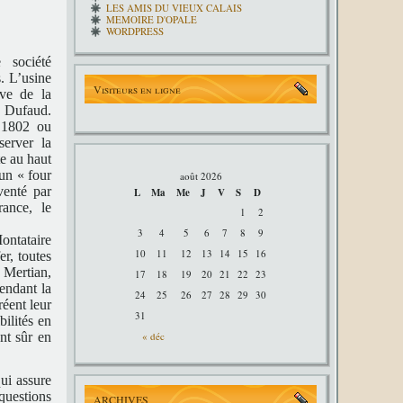
LES AMIS DU VIEUX CALAIS
MEMOIRE D'OPALE
WORDPRESS
 société
s. L’usine
Visiteurs en ligne
ève de la
 Dufaud.
 1802 ou
erver la
te au haut
 un « four
août 2026
venté par
L
Ma
Me
J
V
S
D
ance, le
1
2
3
4
5
6
7
8
9
ontataire
10
11
12
13
14
15
16
er, toutes
s Mertian,
17
18
19
20
21
22
23
endant la
24
25
26
27
28
29
30
éent leur
31
bilités en
« déc
nt sûr en
ui assure
questions
ARCHIVES