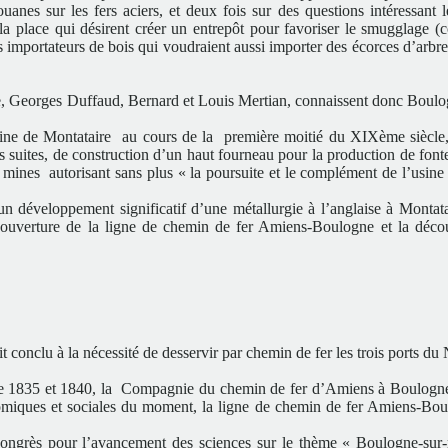
anes sur les fers aciers, et deux fois sur des questions intéressant l
 place qui désirent créer un entrepôt pour favoriser le smugglage 
es importateurs de bois qui voudraient aussi importer des écorces d’arbr
rise, Georges Duffaud, Bernard et Louis Mertian, connaissent donc Boulo
usine de Montataire au cours de la première moitié du XIXème siècle,
 suites, de construction d’un haut fourneau pour la production de font
ines autorisant sans plus « la poursuite et le complément de l’usine à
un développement significatif d’une métallurgie à l’anglaise à Montata
’ouverture de la ligne de chemin de fer Amiens-Boulogne et la déco
 conclu à la nécessité de desservir par chemin de fer les trois ports du
re 1835 et 1840, la Compagnie du chemin de fer d’Amiens à Boulogn
onomiques et sociales du moment, la ligne de chemin de fer Amiens-Bou
congrès pour l’avancement des sciences sur le thème « Boulogne-sur-