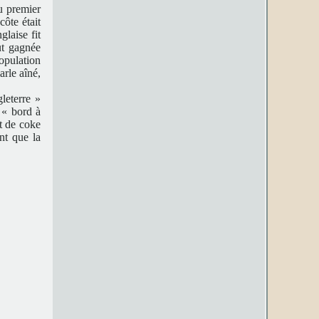
du premier
ôte était
laise fit
ut gagnée
population
rle aîné,
leterre »
 « bord à
t de coke
ent que la