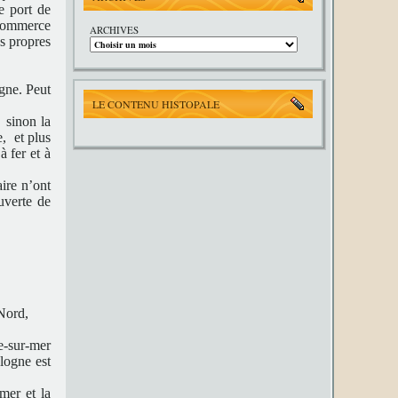
e port de
(commerce
ARCHIVES
es propres
gne. Peut
LE CONTENU HISTOPALE
 sinon la
e, et plus
 fer et à
ire n’ont
uverte de
 Nord,
e-sur-mer
logne est
mer et la