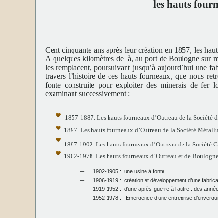
les hauts four
Cent cinquante ans après leur création en 1857, les haut
A quelques kilomètres de là, au port de Boulogne sur me
les remplacent, poursuivant jusqu’à aujourd’hui une fa
travers l’histoire de ces hauts fourneaux, que nous ret
fonte construite pour exploiter des minerais de fer l
examinant successivement :
1857-1887. Les hauts fourneaux d’Outreau de la Société d
1897. Les hauts fourneaux d’Outreau de la Société Métall
1897-1902. Les hauts fourneaux d’Outreau de la Société G
1902-1978. Les hauts fourneaux d’Outreau et de Boulogne-su
–
1902-1905 : une usine à fonte.
–
1906-1919 : création et développement d’une fabric
–
1919-1952 : d’une après-guerre à l’autre : des années 
–
1952-1978 : Emergence d’une entreprise d’envergure