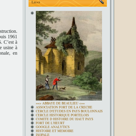
Liens
struction.
puis 1961
. C’est à
e usine à
onale, en
==> ABBAYE DE BEAULIEU <==
ASSOCIATION FORT DE LA CRECHE
CERCLE D'ETUDES EN PAYS BOULONNAIS
CERCLE HISTORIQUE PORTELOIS
COMITE D HISTOIRE DU HAUT PAYS
FORT DE L'HEURT
GOOGLE ANALYTICS
HISTOIRE ET MEMOIRE
ISOPALE