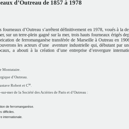
neaux d’Outreau de 1857 à 1978
s fourneaux d’Outreau s’arrêtent définitivement en 1978, voués à la de
r, sur un terre-plein gagné sur la mer, trois hauts fourneaux érigés de
brication de ferromanganèse transférée de Marseille à Outreau en 1906
rouverons les acteurs d’une aventure industrielle qui, débutant par un
ocaux, a abouti à la création d’une entreprise d’envergure internati
e Montataire.
urgique d’Outreau.
ie
ustave Robert et C
.
r-mer de la Société des Aciéries de Paris et d’Outreau :
ation de ferromanganèse.
difficiles.
 internationale.