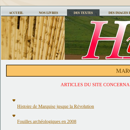
ACCUEIL
NOS LIVRES
DES TEXTES
DES IMAGES 
MAR
ARTICLES DU SITE CONCERN
Histoire de Marquise jusque la Révolution
Fouilles archéologiques en 2008