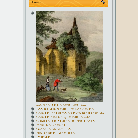
Liens
==> ABBAYE DE BEAULIEU <==
ASSOCIATION FORT DE LA CRECHE
CERCLE D'ETUDES EN PAYS BOULONNAIS
CERCLE HISTORIQUE PORTELOIS
COMITE D HISTOIRE DU HAUT PAYS
FORT DE L'HEURT
GOOGLE ANALYTICS
HISTOIRE ET MEMOIRE
ISOPALE