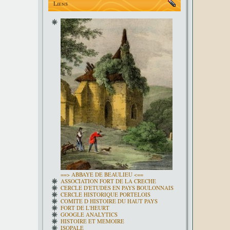
Liens
==> ABBAYE DE BEAULIEU <==
ASSOCIATION FORT DE LA CRECHE
CERCLE D'ETUDES EN PAYS BOULONNAIS
CERCLE HISTORIQUE PORTELOIS
COMITE D HISTOIRE DU HAUT PAYS
FORT DE L'HEURT
GOOGLE ANALYTICS
HISTOIRE ET MEMOIRE
ISOPALE