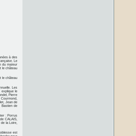
onnées à des
rançaise. Le
om du maïeur
t le château
nt le château
nnuelle. Les
explique le
ndel, Pierre
de Courmond,
det, Jean de
 Bastien de
ter : Porrus
n de CALAIS,
de la Loire,
noblesse est