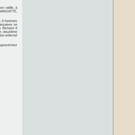
on ratifie, à
, SANGATTE,
s, 6 hommes
rançaises se
e Richard II
re, douzième
 est enfermé
n gouverneur