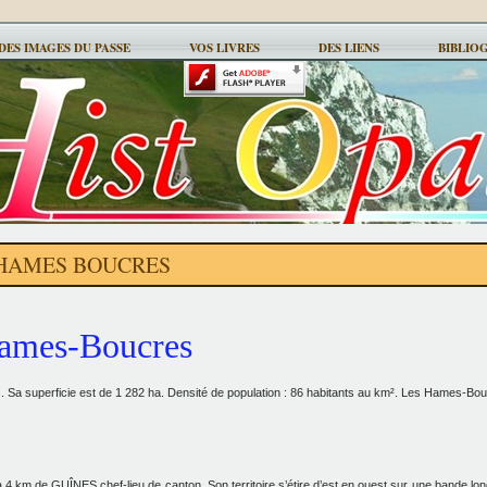
DES IMAGES DU PASSE
VOS LIVRES
DES LIENS
BIBLIO
HAMES BOUCRES
ames-Boucres
ts. Sa superficie est de 1 282 ha. Densité de population : 86 habitants au km². Les Hames-Bou
4 km de GUÎNES chef-lieu de canton. Son territoire s’étire d’est en ouest sur une bande lo