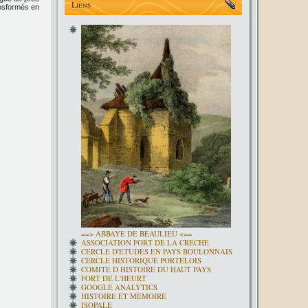
Liens
ansformés en
==> ABBAYE DE BEAULIEU <==
ASSOCIATION FORT DE LA CRECHE
CERCLE D'ETUDES EN PAYS BOULONNAIS
CERCLE HISTORIQUE PORTELOIS
COMITE D HISTOIRE DU HAUT PAYS
FORT DE L'HEURT
GOOGLE ANALYTICS
HISTOIRE ET MEMOIRE
ISOPALE