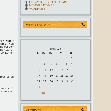
LES AMIS DU VIEUX CALAIS
MEMOIRE D'OPALE
WORDPRESS
Visiteurs en ligne
que «
Ham »
Hampf
» qui
 est écrit
août 2026
S » au XII°
L
Ma
Me
J
V
S
D
1400. Le nom
1
2
3
4
5
6
7
8
9
10
11
12
13
14
15
16
17
18
19
20
21
22
23
 Boucres qui
24
25
26
27
28
29
30
31
ueules ». Ce
 la commune.
« déc
ARCHIVES