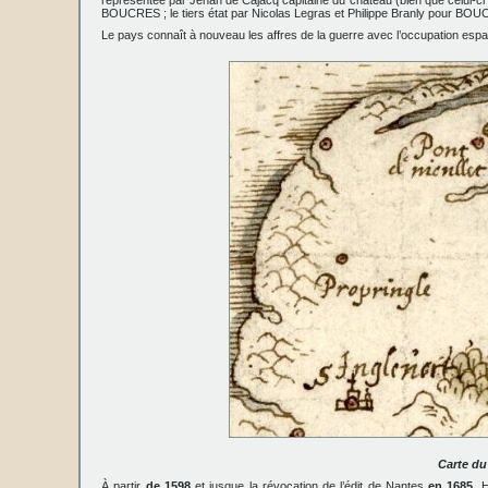
représentée par Jehan de Cajacq capitaine du château (bien que celui-ci a
BOUCRES ; le tiers état par Nicolas Legras et Philippe Branly pour B
Le pays connaît à nouveau les affres de la guerre avec l’occupation espa
Carte du
À partir
de 1598
et jusque la révocation de l’édit de Nantes
en 1685
, 