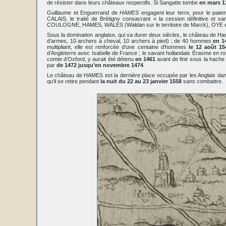
de résister dans leurs châteaux respectifs. Si Sangatte tombe
en mars 1
Guillaume et Enguerrand de
HAMES
engagent leur terre, pour le paie
CALAIS, le traité de Brétigny consacrant « la cession définitive et
COULOGNE, HAMES, WALES (Waldan sur le territoire de Marck), OYE e
Sous la domination anglaise, qui va durer deux siècles, le château de 
d’armes, 10 archers à cheval, 10 archers à pied) ; de 40 hommes
en 1
multipliant, elle est renforcée d’une centaine d’hommes
le 12 août 15
d’Angleterre avec Isabelle de France ; le savant hollandais Érasme en r
comte d’Oxford, y aurait été détenu
en 1461
avant de finir sous la hach
par
de 1472 jusqu’en novembre 1474
.
Le château de HAMES est la dernière place occupée par les Anglais dan
qu’il se retire pendant
la nuit du 22 au 23 janvier 1558
sans combattre.