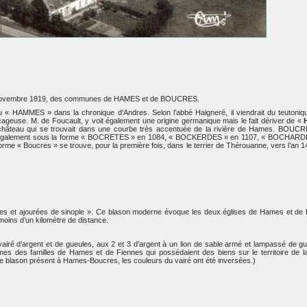
 novembre 1819, des communes de HAMES et de BOUCRES.
HAMMES » dans la chronique d’Andres. Selon l’abbé Haigneré, il viendrait du teutoni
ageuse. M. de Foucault, y voit également une origine germanique mais le fait dériver de «
hâteau qui se trouvait dans une courbe très accentuée de la rivière de Hames.
BOUCRES
 également sous la forme « BOCRETES » en 1084, « BOCKERDES » en 1107, « BOCHARDE
me « Boucres » se trouve, pour la première fois, dans le terrier de Thérouanne, vers l’an 
tées et ajourées de sinople ». Ce blason moderne évoque les deux églises de Hames et de
à moins d’un kilomètre de distance.
vairé d’argent et de gueules, aux 2 et 3 d’argent à un lion de sable armé et lampassé de g
rmes des familles de Hames et de Fiennes qui possédaient des biens sur le territoire de
ce blason présent à Hames-Boucres, les couleurs du vairé ont été inversées.)