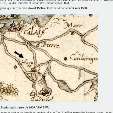
it été détruit, une capitainerie existait encore) pour HAMES et des héritiers de feu Porrus 
OUCRES, Baudin Heurterel et Jehan des Champs pour HAMES.
gnole qui dure du mois d’
avril 1596
au traité de Vervins du
12 mai 1598
.
 Boulonnais datée de 1600 ( Ref BNF)
Hames possède un temple protestant ainsi qu’un cimetière particulier jouxtant, sans doute, 