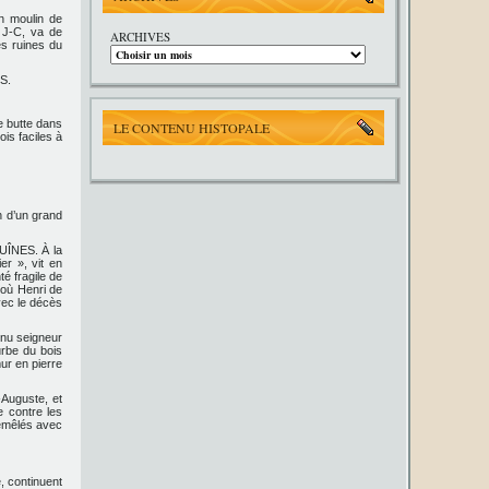
en moulin de
 J-C, va de
ARCHIVES
s ruines du
ES.
e butte dans
LE CONTENU HISTOPALE
is faciles à
n d’un grand
GUÎNES. À la
er », vit en
é fragile de
 où Henri de
vec le décès
nu seigneur
urbe du bois
ur en pierre
Auguste, et
e contre les
émêlés avec
 continuent