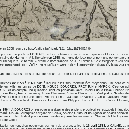
 en 1558 source : http://gallica.bnf.fr/ark:/12148/btv1b72002499 )
a paroisse s’appelle « FONTAINE ». Les habitants français sont expulsés et leurs terres d
Fontaine de Hames ». À la libération
en 1558
, les noms de lieux reprennent une consonance f
Tournepique » ; « Astone » prend le nom français de « La Pierre » ; le « Wingfield » (du n
est transformé en « Vinfil » ; et le suffixe « wele » de « Hameswele » disparaît, la paroisse e
ans des places fortes en cas de retour, fait raser la plupart des fortifications du Calaisis do
cultivées
de 1558 à 1560
, date à laquelle elles sont redistribuées moyennant une censive a
t de leur ville, les terres de BONNINGUES, BOUCRES, FRÉTHUN et MARCK. C’est ce qui 
. On en compte une quinzaine, dont les principaux sont : le sieur de la Place, Philippe Blo
, Jean Pocq, Pierre Leclercq, Adam Chaperon, Antoine Charon dit « Pied plat », Nicolas 
ve dix-huit propriétaires dont : Antoine Cense, Jacques Duverger, Jean et Guillaume Bour
 homme Secondin de Cancer de Pignan, Jean Philippon, Pierre Leclercq, Claude Flahault,
e 1584
. À BOUCRES on retrouve une dizaine des anciens propriétaires auxquels il faut ajou
ellé, Claude Sernagnier sergent de Calais, Antoine Grimoust bourgeois et ancien échevi
e six des dix-huit propriétaires primitifs et parmi les nouveaux : Charles de Maulny sieur 
Claude Godde.
édaction de nouvelles coutumes, par les trois ordres,
a lieu
le 16 avril 1583
, à CALAIS. La 