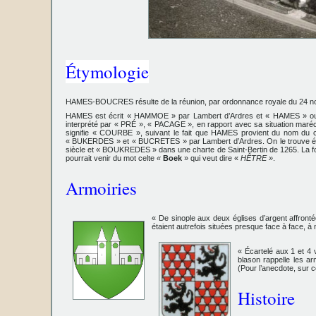
Étymologie
HAMES-BOUCRES
résulte de la réunion, par
ordonnance royale du 24
HAMES est écrit « HAMMOE » par Lambert d’Ardres et « HAMES » ou « 
interprété par « PRÉ », « PACAGE », en rapport avec sa situation maréc
signifie « COURBE », suivant le fait que HAMES provient du nom du c
« BUKERDES » et « BUCRETES » par Lambert d’Ardres. On le trouve
siècle et « BOUKREDES » dans une charte de Saint-Bertin de 1265. La for
pourrait venir du mot celte
«
Boek
» qui veut dire «
HÊTRE »
.
Armoiries
« De sinople aux deux églises d’argent affron
étaient autrefois situées presque face à face, 
« Écartelé aux 1 et 4 
blason rappelle les a
(Pour l’anecdote, sur 
Histoire