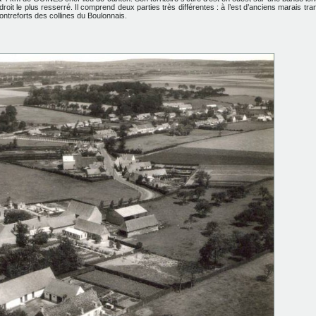
it le plus resserré. Il comprend deux parties très différentes : à l’est d’anciens marais tr
contreforts des collines du Boulonnais.