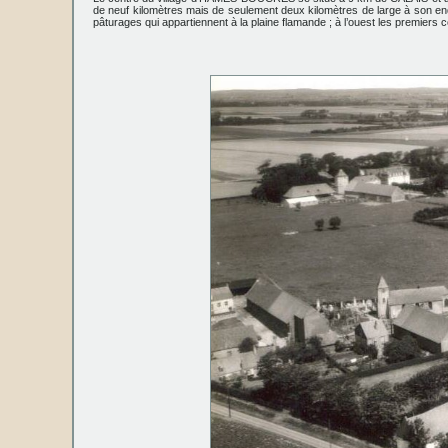
de neuf kilomètres mais de seulement deux kilomètres de large à son endro
pâturages qui appartiennent à la plaine flamande ; à l’ouest les premiers 