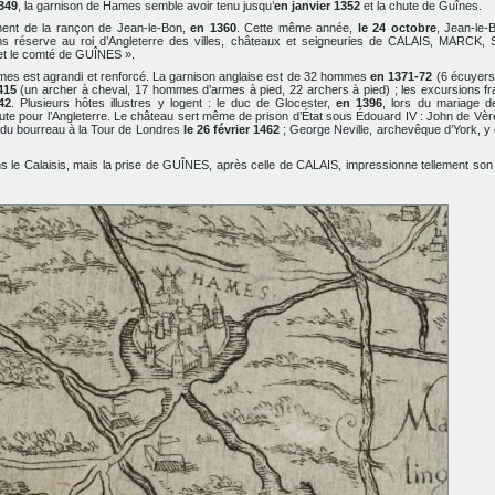
349
, la garnison de Hames semble avoir tenu jusqu’
en janvier 1352
et la chute de Guînes.
ment de la rançon de Jean-le-Bon,
en 1360
. Cette même année,
le 24 octobre
, Jean-le-B
 sans réserve au roi d’Angleterre des villes, châteaux et seigneuries de CALAIS, MARCK
t le comté de GUÎNES ».
Hames est agrandi et renforcé. La garnison anglaise est de 32 hommes
en 1371-72
(6 écuyer
415
(un archer à cheval, 17 hommes d’armes à pied, 22 archers à pied) ; les excursions f
42
. Plusieurs hôtes illustres y logent : le duc de Glocester,
en 1396
, lors du mariage d
oute pour l’Angleterre. Le château sert même de prison d’État sous Édouard IV : John de Vè
e du bourreau à la Tour de Londres
le 26 février 1462
; George Neville, archevêque d’York, y
s le Calaisis, mais la prise de GUÎNES, après celle de CALAIS, impressionne tellement so