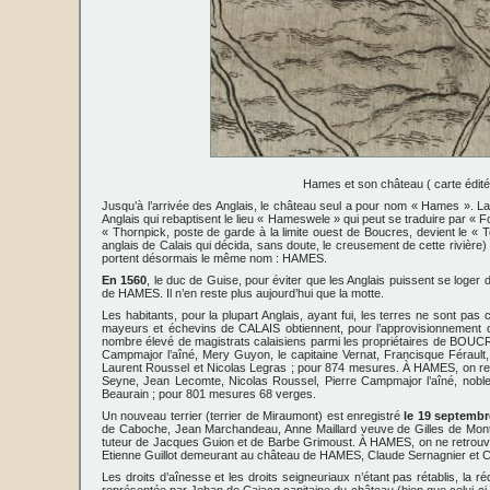
Hames et son château ( carte éditée
Jusqu’à l’arrivée des Anglais, le château seul a pour nom « Hames ». L
Anglais qui rebaptisent le lieu « Hameswele » qui peut se traduire par « 
« Thornpick, poste de garde à la limite ouest de Boucres, devient le « 
anglais de Calais qui décida, sans doute, le creusement de cette rivière) 
portent désormais le même nom : HAMES.
En 1560
, le duc de Guise, pour éviter que les Anglais puissent se loger d
de HAMES. Il n’en reste plus aujourd’hui que la motte.
Les habitants, pour la plupart Anglais, ayant fui, les terres ne sont pas 
mayeurs et échevins de CALAIS obtiennent, pour l’approvisionnemen
nombre élevé de magistrats calaisiens parmi les propriétaires de BOUCRES
Campmajor l’aîné, Mery Guyon, le capitaine Vernat, Francisque Férault
Laurent Roussel et Nicolas Legras ; pour 874 mesures. À HAMES, on relè
Seyne, Jean Lecomte, Nicolas Roussel, Pierre Campmajor l’aîné, noble
Beaurain ; pour 801 mesures 68 verges.
Un nouveau terrier (terrier de Miraumont) est enregistré
le 19 septembr
de Caboche, Jean Marchandeau, Anne Maillard veuve de Gilles de Montp
tuteur de Jacques Guion et de Barbe Grimoust. À HAMES, on ne retrouve qu
Etienne Guillot demeurant au château de HAMES, Claude Sernagnier et 
Les droits d’aînesse et les droits seigneuriaux n’étant pas rétablis, la r