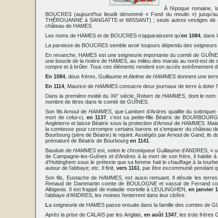
À l’époque romaine, 
BOUCRES (aujourd’hui lieudit dénommé « Fond du moulin ») jusqu’au
THÉROUANNE à SANGATTE et WISSANT) ; seuls autres vestiges de cette
château de HAMES.
Les noms de HAMES et de BOUCRES n’apparaissent qu’
en 1084
, dans 
La paroisse de BOUCRES semble avoir toujours dépendu des seigneurs de
En revanche, HAMES est une seigneurie importante du comté de GUÎNES :
une boucle de la rivière de HAMES, au milieu des marais au nord-est de s
rompre et à brûler. Tous ces éléments rendent son accès extrêmement diff
En 1084
, deux frères, Guillaume et Alelme de
HAMMES
donnent une terr
En 1114
, Maurice de
HAMMES
consacre deux journaux de terre à doter l
Dans la première moitié du XII° siècle, Robert de
HAMMES
, dont le nom
nombre de titres dans le comté de GUÎNES.
Son fils Arnoul de
HAMMES
, que Lambert d’Ardres qualifie du sobriquet
mort de celui-ci,
en 1137
, c’est sa petite-fille Béatrix de BOURBOURG 
Angleterre et laisse Béatrix sous la protection d’Arnoul de
HAMMES.
Mais 
la comtesse pour corrompre certains barons et s’emparer du château 
Bourbourg (père de Béatrix) le rejoint. Assiégés par Arnoul de Gand, ils 
prématuré de Béatrix de Bourbourg
en 1141
.
Bauduin de
HAMMES
est, selon le chroniqueur Guillaume d’ANDRES, «
u
de Campagne-les-Guînes et d’Andres à la mort de son frère, il habite à 
d’Hottinghem sous le prétexte que sa femme hait le chauffage à la tourb
autour de l’abbaye; etc. Il finit,
vers 1161
, par être excommunié pendant q
Son fils, Eustache de
HAMMES
, est aussi remuant. Il désole les ter
Renaud de Dammartin comte de BOULOGNE et vassal de Ferrand comte
Albigeois. Il est frappé de maladie mortelle à LEULINGHEN,
en janvier 
l’abbaye d’ANDRES, les moines l’enterrent dans leur cloître.
L
a seigneurie de HAMES passe ensuite dans la famille des comtes de G
Après la prise de CALAIS par les Anglais,
en août 1347
, les trois frère