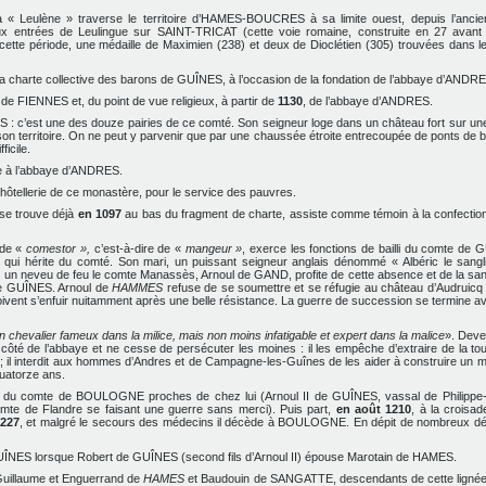
la « Leulène » traverse le territoire d’HAMES-BOUCRES à sa limite ouest,
depuis l’anci
x entrées de Leulingue sur SAINT-TRICAT (cette voie romaine, construite en 27 avant
 période, une médaille de Maximien (238) et deux de Dioclétien (305) trouvées dans le
la charte collective des barons de GUÎNES, à l’occasion de la fondation de l’abbaye d’ANDR
 FIENNES et, du point de vue religieux, à partir de
1130
, de l’abbaye d’ANDRES.
 c’est une des douze pairies de ce comté. Son seigneur loge dans un château fort sur un
on territoire. On ne peut y parvenir que par
une chaussée étroite entrecoupée de ponts de bo
icile.
e à l’abbaye d’ANDRES.
’hôtellerie de ce monastère, pour le service des pauvres.
 se trouve déjà
en 1097
au bas du fragment de charte, assiste comme témoin à la confectio
 de «
comestor »,
c’est-à-dire de «
mangeur »
, exerce les fonctions de bailli du comte de 
qui hérite du comté. Son mari, un puissant seigneur anglais dénommé « Albéric le sangli
un neveu de feu le comte Manassès, Arnoul de GAND, profite de cette absence et de la sant
de GUÎNES. Arnoul de
HAMMES
refuse de se soumettre et se réfugie au château d’Audruicq
doivent s’enfuir nuitamment après une belle résistance. La guerre de succession se termine a
n chevalier fameux dans la milice, mais non moins infatigable et expert dans la malice
». Deve
côté de l’abbaye et ne cesse de persécuter les moines : il les empêche d’extraire de la to
e; il interdit aux hommes d’Andres et de Campagne-les-Guînes de les aider à construire un m
uatorze ans.
res du comte de BOULOGNE proches de chez lui (Arnoul II de GUÎNES, vassal de Philippe-
 de Flandre se faisant une guerre sans merci). Puis part,
en août 1210
, à la croisad
1227
, et malgré le secours des médecins il décède à BOULOGNE. En dépit de nombreux d
UÎNES lorsque Robert de GUÎNES (second fils d’Arnoul II) épouse Marotain de HAMES.
s Guillaume et Enguerrand de
HAMES
et Baudouin de SANGATTE, descendants de cette lignée,