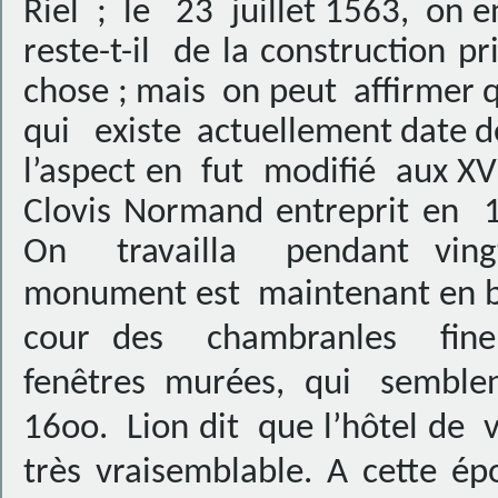
Riel
;
le
23
juillet 1563,
on e
reste-t-il
de la construction pr
chose ; mais
on peut
affirmer 
qui
existe
actuellement date d
l’aspect en
fut
modifié
aux XV
Clovis Normand entreprit en
On
travailla
pendant ving
monument est
maintenant en 
cour des chambranles fine
fenêtres murées, qui semble
16oo. Lion dit que l’hôtel de 
très vraisemblable. A cette é