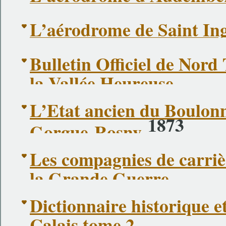
L’aérodrome de Saint Ing
Bulletin Officiel de Nor
la Vallée Heureuse
L’État ancien du Boulonn
1873
Gorgue-Rosny
Les compagnies de carri
la Grande Guerre
Dictionnaire historique e
Calais tome 2