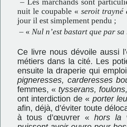
– Les marchands sont particuliè
nuit le coupable «
seroit trayné
jour il est simplement pendu ;
– «
Nul n’est bastart que par sa
Ce livre nous dévoile aussi 
métiers dans la cité. Les pot
ensuite la draperie qui emplo
pigneresses, carderesses bou
femmes, «
tysserans, foulons
ont interdiction de «
porter le
afin, déjà, d’éviter toute déloc
à tous d’œuvrer «
hors la 
puissent avoir euvre pour beson