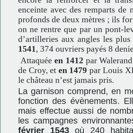
enceinte avec des remparts de 
profonds de deux mètres ; ils fort
on ne rentre que par un pont-levi
d’artilleries aux angles les pl
1541
, 374 ouvriers payés 8 denie
Attaquée
en 1412
par Waleran
de Croy, et
en 1479
par Louis XI,
le château n’est jamais pris.
La garnison comprend, en m
fonction des évènements. El
mais effectue aussi de nombr
les campagnes environnante
février 1543
où 240 habitan