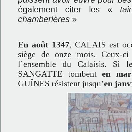
également citer les «
tai
chamberières
»
En août 1347
, CALAIS est occ
siège de onze mois. Ceux-ci 
l’ensemble du Calaisis. Si
SANGATTE tombent
en mar
GUÎNES résistent jusqu’
en janv