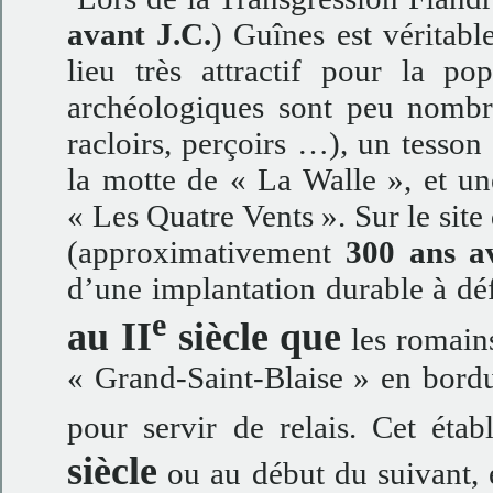
avant J.C.
) Guînes est véritabl
lieu très attractif pour la pop
archéologiques sont peu nombre
racloirs, perçoirs …), un tesson
la motte de « La Walle », et un
« Les Quatre Vents ». Sur le site
(approximativement
300 ans a
d’une implantation durable à déf
e
au
II
siècle
que
les romains
« Grand-Saint-Blaise » en bordu
pour servir de relais. Cet éta
siècle
ou au début du suivant,