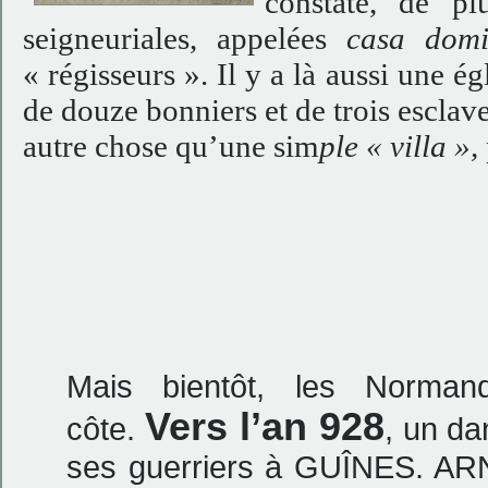
constate, de plu
seigneuriales, appelées
casa domi
« régisseurs ». Il y a là aussi une ég
de douze bonniers et de trois esclav
autre chose qu’une sim
ple « villa »,
Mais bientôt, les Norma
Vers l’an 928
côte.
, un da
ses guerriers à GUÎNES. ARN