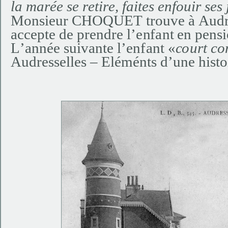
la
m
a
rée
se
r
e
ti
r
e
, f
a
i
t
e
s
e
n
f
ou
ir
s
e
s 
Mon
sie
u
r C
H
O
Q
UET
t
ro
u
v
e à
A
ud
a
cc
e
p
te
d
e
p
re
n
d
re l
’
e
n
f
an
t
e
n
p
e
n
s
L
’
a
nn
é
e
s
u
i
v
an
t
e
l
’
en
f
a
n
t
«
c
ou
rt c
o
Audresselles – Eléménts d’une hist