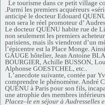
Le tourisme dans ce petit village 
.P
a
r
m
i
les
p
r
e
m
iers
a
c
q
ué
re
u
rs
«
s
é
r
i
a
n
ticipé
le
do
c
t
eu
r
E
do
u
a
rd
Q
UEN
n
o
n
s
e
ra le
r
é
e
l
p
r
o
mo
t
eu
r d’ A
ud
re
L
e
do
ct
e
u
r
QUENU
h
a
b
ite rue
d
e
L
n
o
n
s
e
u
l
e
me
n
t les
p
re
m
iers
a
c
h
e
t
eu
p
a
r
i
sie
n
s,
ma
is i
l
s
v
ie
nd
ro
n
t
d’
u
n
m
l
’
ép
ic
e
n
tre
e
st
la P
l
a
ce
M
o
n
g
e
. A
i
n
s
G
A
UGE
hô
t
e
l
i
e
r,
J
e
a
n
A
n
t
o
i
n
e
B
L
BOURGI
E
R,
A
c
h
i
l
le
B
US
S
ON,
L
o
Alp
h
o
n
se
G
O
E
S
T
C
H
E
L
,
e
t
c
.
.
L
’a
ne
c
do
t
e
s
u
i
v
an
t
e
,
c
on
t
é
e
p
a
r
Y
c
o
mp
re
n
d
re le
p
hé
n
o
m
èn
e
. A
n
d
ré
C
QUENU
à
P
a
r
i
s
pou
r
s
o
n
f
i
l
s,
i
n
c
a
p
u
n
e
a
tro
p
h
ie
de
s
mem
b
res i
n
f
é
r
ie
u
rs
P
l
a
c
e
z
–
le
e
n
s
é
j
ou
r à
A
ud
r
e
ss
e
l
l
e
s
e