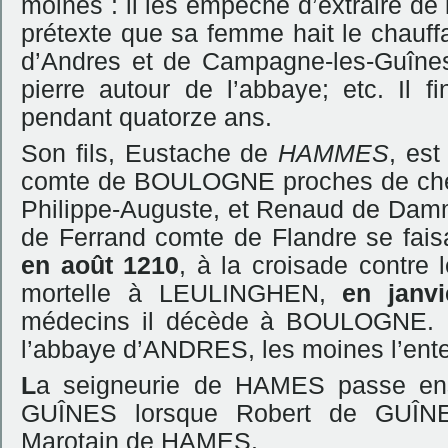
moines : il les empêche d’extraire de
prétexte que sa femme hait le chauffa
d’Andres et de Campagne-les-Guînes
pierre autour de l’abbaye; etc. Il fi
pendant quatorze ans.
Son fils, Eustache de
HAMMES
, est
comte de BOULOGNE proches de chez 
Philippe-Auguste, et Renaud de Da
de Ferrand comte de Flandre se faisa
en août 1210
, à la croisade contre 
mortelle à LEULINGHEN,
en janv
médecins il décède à BOULOGNE. 
l’abbaye d’ANDRES, les moines l’enter
L
a seigneurie de HAMES passe ens
GUÎNES lorsque Robert de GUÎNES
Marotain de HAMES.