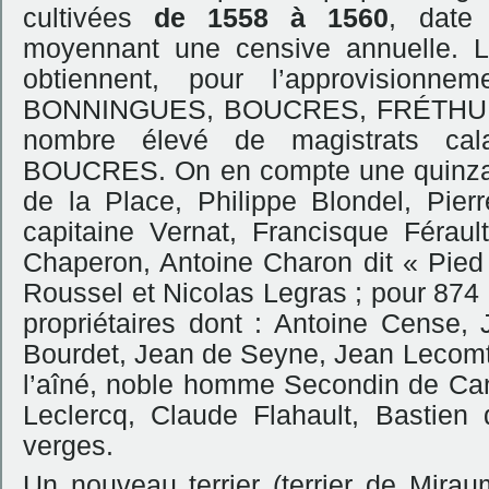
cultivées
de 1558 à 1560
, date 
moyennant une censive annuelle. 
obtiennent, pour l’approvisionne
BONNINGUES, BOUCRES, FRÉTHUN et
nombre élevé de magistrats cala
BOUCRES. On en compte une quinzaine
de la Place, Philippe Blondel, Pie
capitaine Vernat, Francisque Férau
Chaperon, Antoine Charon dit « Pied
Roussel et Nicolas Legras ; pour 874
propriétaires dont : Antoine Cense,
Bourdet, Jean de Seyne, Jean Lecomt
l’aîné, noble homme Secondin de Can
Leclercq, Claude Flahault, Bastie
verges.
Un nouveau terrier (terrier de Mirau