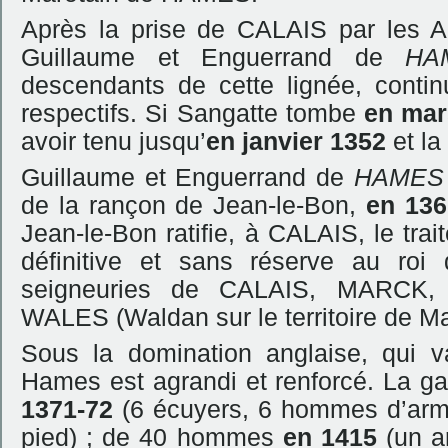
Après la prise de CALAIS par les A
Guillaume et Enguerrand de
HA
descendants de cette lignée, contin
respectifs. Si Sangatte tombe
en mar
avoir tenu jusqu’
en janvier 1352
et l
Guillaume et Enguerrand de
HAMES
de la rançon de Jean-le-Bon,
en 136
Jean-le-Bon ratifie, à CALAIS, le tra
définitive et sans réserve au roi 
seigneuries de CALAIS, MARC
WALES (Waldan sur le territoire de M
Sous la domination anglaise, qui v
Hames est agrandi et renforcé. La 
1371-72
(6 écuyers, 6 hommes d’arme
pied) ; de 40 hommes
en 1415
(un a