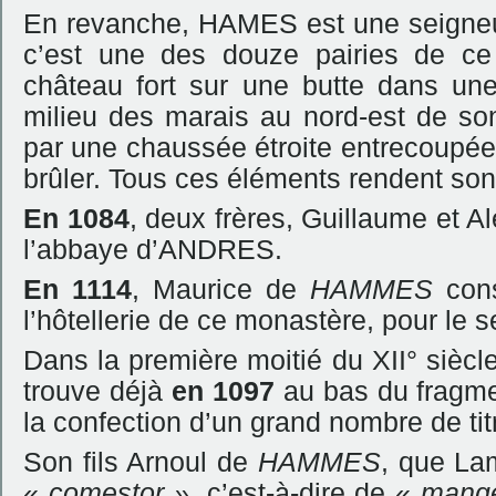
En revanche, HAMES est une seigneu
c’est une des douze pairies de c
château fort sur une butte dans un
milieu des marais au nord-est de son
par
une chaussée étroite entrecoupée 
brûler. Tous ces éléments rendent son
En 1084
, deux frères, Guillaume et 
l’abbaye d’ANDRES.
En 1114
, Maurice de
HAMMES
con
l’hôtellerie de ce monastère, pour le 
Dans la première moitié du XII° siècl
trouve déjà
en 1097
au bas du fragme
la confection d’un grand nombre de t
Son fils Arnoul de
HAMMES
, que Lam
«
comestor »,
c’est-à-dire de «
mange