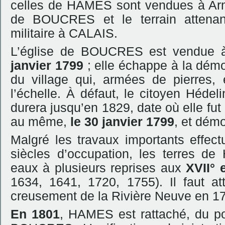
celles de HAMES sont vendues à Arm
de BOUCRES et le terrain attenan
militaire à CALAIS.
L’église de BOUCRES est vendue à
janvier 1799
; elle échappe à la démo
du village qui, armées de pierres
l’échelle. À défaut, le citoyen Hédeli
durera jusqu’en 1829, date où elle f
au même,
le 30 janvier 1799
, et dém
Malgré les travaux importants effec
siècles d’occupation, les terres 
eaux à plusieurs reprises aux
XVII° 
1634, 1641, 1720, 1755). Il faut att
creusement de la Rivière Neuve en 1785
En 1801
, HAMES est rattaché, du poi