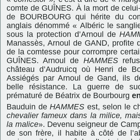
comte de GUÎNES. À la mort de celui
de BOURBOURG qui hérite du comt
anglais dénommé « Albéric le sanglier
sous la protection d’Arnoul de
HAM
Manassès, Arnoul de GAND, profite de
de la comtesse pour corrompre certa
GUÎNES. Arnoul de
HAMMES
refu
château d’Audruicq où Henri de Bou
Assiégés par Arnoul de Gand, ils d
belle résistance. La guerre de s
prématuré de Béatrix de Bourbourg
en
Bauduin de
HAMMES
est, selon le 
chevalier fameux dans la milice, mai
la malice
». Devenu seigneur de Campa
de son frère, il habite à côté de l