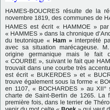
HAMES-BOUCRES
résulte de la ré
novembre 1819, des communes de 
HAMES est écrit « HAMMOE » par 
« HAMMES » dans la chronique d’Andre
du teutonique «
Ham »
interprété p
avec sa situation marécageuse. M.
origine germanique mais le fait
« COURBE », suivant le fait que HAM
trouvait dans une courbe très accent
est écrit « BUKERDES » et « BUCR
trouve également sous la forme «
en 1107, « BOCHARDES » au XII° 
charte de Saint-Bertin de 1265. La 
première fois, dans le terrier de Thér
venir du mot celte
«
Boek
» qui veut d