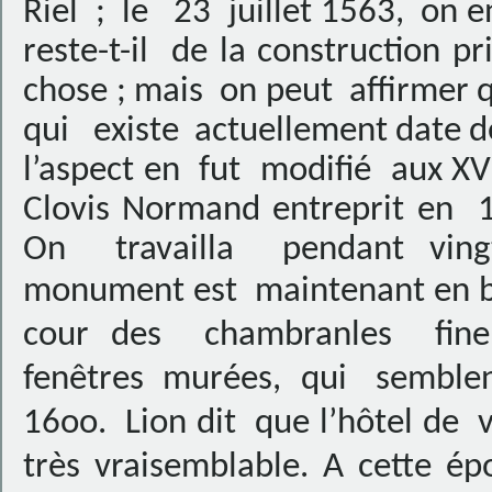
Riel
;
le
23
juillet 1563,
on e
reste-t-il
de la construction pr
chose ; mais
on peut
affirmer 
qui
existe
actuellement date d
l’aspect en
fut
modifié
aux XV
Clovis Normand entreprit en
On
travailla
pendant ving
monument est
maintenant en 
cour des chambranles fine
fenêtres murées, qui semble
16oo. Lion dit que l’hôtel de 
très vraisemblable. A cette é