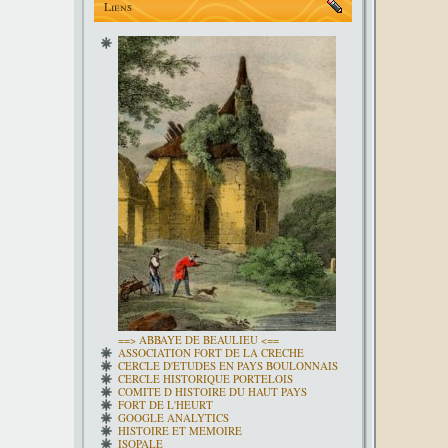
Liens
==> ABBAYE DE BEAULIEU <==
ASSOCIATION FORT DE LA CRECHE
CERCLE D'ETUDES EN PAYS BOULONNAIS
CERCLE HISTORIQUE PORTELOIS
COMITE D HISTOIRE DU HAUT PAYS
FORT DE L'HEURT
GOOGLE ANALYTICS
HISTOIRE ET MEMOIRE
ISOPALE