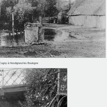
 Cugny à Hesdigneul les Boulogne