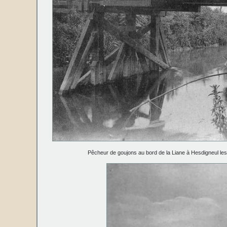
Pêcheur de goujons au bord de la Liane à Hesdigneul le