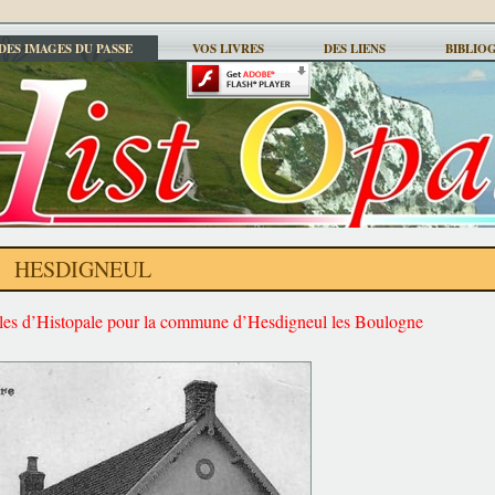
DES IMAGES DU PASSE
VOS LIVRES
DES LIENS
BIBLIO
HESDIGNEUL
ales d’Histopale pour la commune d’Hesdigneul les Boulogne