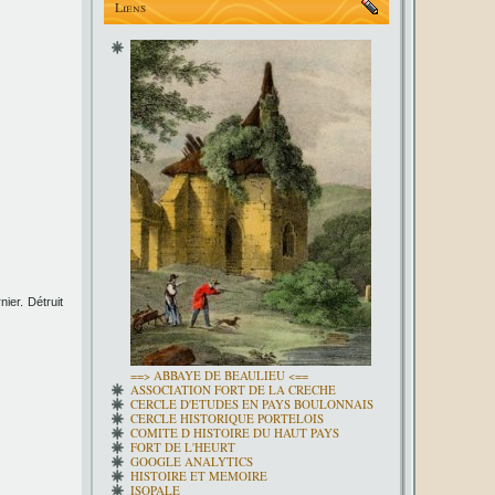
Liens
ier. Détruit
==> ABBAYE DE BEAULIEU <==
ASSOCIATION FORT DE LA CRECHE
CERCLE D'ETUDES EN PAYS BOULONNAIS
CERCLE HISTORIQUE PORTELOIS
COMITE D HISTOIRE DU HAUT PAYS
FORT DE L'HEURT
GOOGLE ANALYTICS
HISTOIRE ET MEMOIRE
ISOPALE