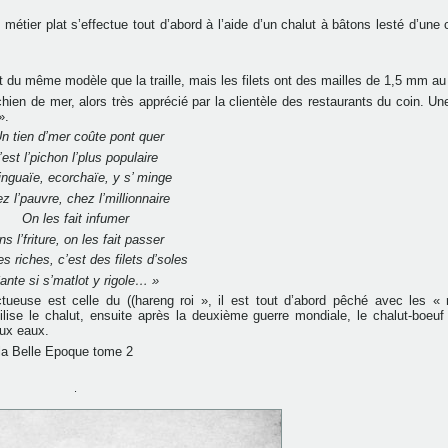
étier plat s’effectue tout d’abord à l’aide d’un chalut à bâtons lesté d’une 
st du même modèle que la traille, mais les filets ont des mailles de 1,5 mm au
hien de mer, alors très apprécié par la clientèle des restaurants du coin. U
».
n tien d’mer coûte pont quer
’est l’pichon l’plus populaire
linguaïe, ecorchaïe, y s’ minge
z l’pauvre, chez l’millionnaire
On les fait infumer
ns l’friture, on les fait passer
es riches, c’est des filets d’soles
ante si s’matlot y rigole… »
ueuse est celle du ((hareng roi », il est tout d’abord pêché avec les « 
lise le chalut, ensuite après la deuxième guerre mondiale, le chalut-boeuf
eux eaux.
a Belle Epoque tome 2
.