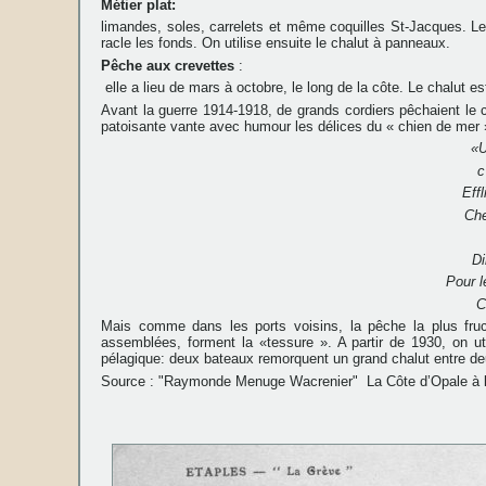
Métier plat:
limandes, soles, carrelets et même coquilles St-Jacques. Le m
racle les fonds. On utilise ensuite le chalut à panneaux.
Pêche aux crevettes
:
elle a lieu de mars à octobre, le long de la côte. Le chalut e
Avant la guerre 1914-1918, de grands cordiers pêchaient le c
patoisante vante avec humour les délices du « chien de mer 
«U
c
Eff
Che
Di
Pour l
C
Mais comme dans les ports voisins, la pêche la plus fruct
assemblées, forment la «tessure ». A partir de 1930, on uti
pélagique: deux bateaux remorquent un grand chalut entre d
Source : "Raymonde Menuge Wacrenier" La Côte d’Opale à l