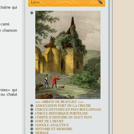
Liens
chaîne qui
 carré.
ne chanson
roies» qui
 ou chalut
==> ABBAYE DE BEAULIEU <==
ASSOCIATION FORT DE LA CRECHE
CERCLE D'ETUDES EN PAYS BOULONNAIS
CERCLE HISTORIQUE PORTELOIS
COMITE D HISTOIRE DU HAUT PAYS
FORT DE L'HEURT
GOOGLE ANALYTICS
HISTOIRE ET MEMOIRE
ISOPALE